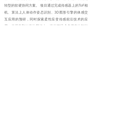
转型的软硬协同方案。 项目通过完成传感器上的ToF相
机、算法上人体动作姿态识别、3D图形引擎的体感交
互应用的预研，同时探索柔性应变传感前沿技术的应
用。将视觉和触觉协同起来，提供沉浸式多模态的智能
穿戴体验。