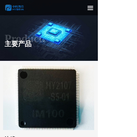
끀
Product.
主要产品
边缘AI——IM100