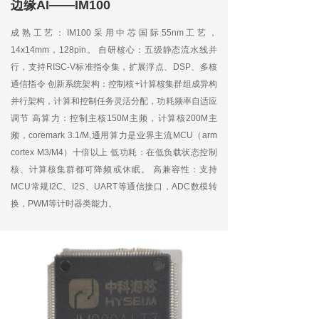
边缘AI——IM100
边缘AI——IM100
边缘AI——IM100
边缘AI——IM100
通过各种感知技术,接收探测信号并予以判断后,给出指
通过各种感知技术,接收探测信号并予以判断后,给出指
通过各种感知技术,接收探测信号并予以判断后,给出指
通过各种感知技术,接收探测信号并予以判断后,给出指
成熟工艺：IM100采用中芯国际55nm工艺，
令让各种通信设备、家用电器、家庭安防、照明等装置
令让各种通信设备、家用电器、家庭安防、照明等装置
令让各种通信设备、家用电器、家庭安防、照明等装置
令让各种通信设备、家用电器、家庭安防、照明等装置
14x14mm，128pin。 自研核心：五级静态流水线并
做出相应的动作,以便更加有效服务用户且减少用户劳
做出相应的动作,以便更加有效服务用户且减少用户劳
做出相应的动作,以便更加有效服务用户且减少用户劳
做出相应的动作,以便更加有效服务用户且减少用户劳
行，支持RISC-V标准指令集，扩展浮点、DSP、多核
务量。在此基础上,综合利用计算机、网络通讯、家电
务量。在此基础上,综合利用计算机、网络通讯、家电
务量。在此基础上,综合利用计算机、网络通讯、家电
务量。在此基础上,综合利用计算机、网络通讯、家电
通信指令 创新系统架构：控制核+计算核集群组成异构
控制等技术,将家庭智能控制、信息交流及消费服务等
控制等技术,将家庭智能控制、信息交流及消费服务等
控制等技术,将家庭智能控制、信息交流及消费服务等
控制等技术,将家庭智能控制、信息交流及消费服务等
并行架构，计算和控制任务灵活分配，功耗频率自适应
家居生活有效地结合起来,并创造出高效、舒适、安
家居生活有效地结合起来,并创造出高效、舒适、安
家居生活有效地结合起来,并创造出高效、舒适、安
家居生活有效地结合起来,并创造出高效、舒适、安
调节 高算力：控制主核150M主频，计算核200M主
全、便捷的个性化家居生活。
全、便捷的个性化家居生活。
全、便捷的个性化家居生活。
全、便捷的个性化家居生活。
频，coremark 3.1/M,通用算力是业界主流MCU（arm
■
智能中控屏
cortex M3/M4）十倍以上 低功耗：在低负载状态控制
■
■
■
智能中控屏
智能中控屏
智能中控屏
■
IoT智能硬件
核、计算核集群都可降频或休眠。 高兼容性：支持
■
■
■
IoT智能硬件
IoT智能硬件
IoT智能硬件
■
物联网云平台
MCU常规I2C、I2S、UART等通信接口，ADC数模转
■
■
■
物联网云平台
物联网云平台
物联网云平台
换，PWM等计时器类能力。