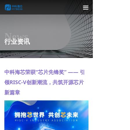
끀
News
行业资讯
中科海芯荣获“芯片先锋奖” —— 引
领RISC-V创新潮流，共筑开源芯片
新篇章