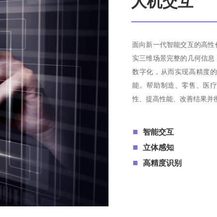
人机交互
面向新一代智能交互的高性价
实三维场景完整的几何信息
数字化，从而实现高精度
能。帮助制造、零售、医
性、提高性能、改善结果并
■
智能交互
■
立体感知
■
高精度识别